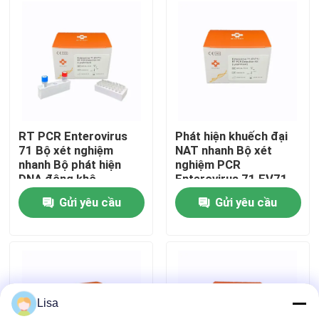
Hướng dẫn VR
Về chúng tôi
Tham quan nhà máy
RT PCR Enterovirus
Phát hiện khuếch đại
71 Bộ xét nghiệm
NAT nhanh Bộ xét
nhanh Bộ phát hiện
nghiệm PCR
Kiểm soát chất lượng
DNA đông khô
Enterovirus 71 EV71
RT được đông khô
Gửi yêu cầu
Gửi yêu cầu
Liên hệ chúng tôi
Tin tức
Lisa
Các trường hợp