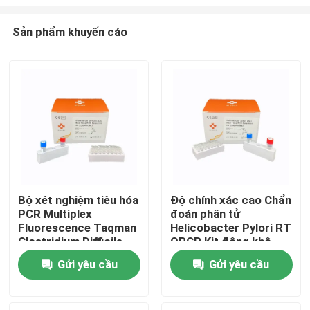
Sản phẩm khuyến cáo
Bộ xét nghiệm tiêu hóa
Độ chính xác cao Chẩn
PCR Multiplex
đoán phân tử
Nhà
Fluorescence Taqman
Helicobacter Pylori RT
Clostridium Difficile
QPCR Kit đông khô
PCR
Các sản phẩm
Gửi yêu cầu
Gửi yêu cầu
Video