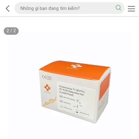
2
/
2