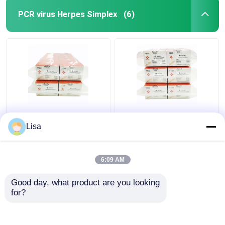
PCR virus Herpes Simplex
(6)
Bộ công cụ phát hiện
Epstein Barr Virus EBV
PCR thời gian thực
Real Time PCR
Lisa
Epstein Barr Virus EBV
Detection Kit
Lyophilized 48tests/Kit
Lyophilized 96tests/Kit
6:09 AM
Giá tốt nhất
Giá tốt nhất
Good day, what product are you looking 
for?
Liên hệ chúng tôi
Liên hệ chúng tôi