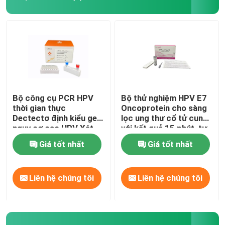
Bộ công cụ PCR HPV
Bộ thử nghiệm HPV E7
thời gian thực
Oncoprotein cho sàng
Dectectơ định kiểu gen
lọc ung thư cổ tử cung
nguy cơ cao HPV Xét
với kết quả 15 phút, tự
nghiệm thăm dò
lấy mẫu và phát hiện
Giá tốt nhất
Giá tốt nhất
Taqman
trực tiếp protein tế bào
ung thư
Liên hệ chúng tôi
Liên hệ chúng tôi