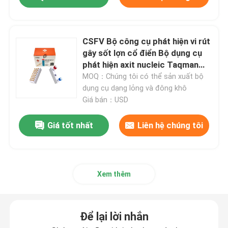
Blog
CSFV Bộ công cụ phát hiện vi rút
gây sốt lợn cổ điển Bộ dụng cụ
Máy RT qPCR
phát hiện axit nucleic Taqman
Pcr Kit
MOQ：Chúng tôi có thể sản xuất bộ
dụng cụ dạng lỏng và đông khô
Máy qPCR di động
Giá bán：USD
Bộ PCR HPV
Giá tốt nhất
Liên hệ chúng tôi
Bộ xét nghiệm STD STI
Xem thêm
PCR virus Herpes Simplex
Để lại lời nhắn
Xét nghiệm PCR hô hấp