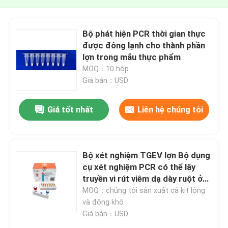
Bộ phát hiện PCR thời gian thực
được đông lạnh cho thành phần
lợn trong mẫu thực phẩm
MOQ：10 hộp
Giá bán：USD
Giá tốt nhất
Liên hệ chúng tôi
Bộ xét nghiệm TGEV lợn Bộ dụng
cụ xét nghiệm PCR có thể lây
truyền vi rút viêm dạ dày ruột ở
lợn Bộ xét nghiệm PCR
MOQ：chúng tôi sản xuất cả kit lỏng
và đông khô
Giá bán：USD