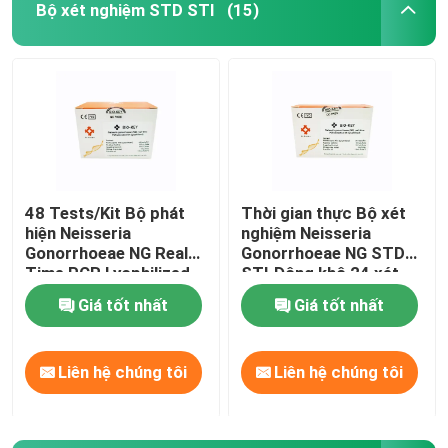
Bộ xét nghiệm STD STI
(15)
48 Tests/Kit Bộ phát
Thời gian thực Bộ xét
hiện Neisseria
nghiệm Neisseria
Gonorrhoeae NG Real
Gonorrhoeae NG STD
Time PCR Lyophilized
STI Đông khô 24 xét
nghiệm/Bộ
Giá tốt nhất
Giá tốt nhất
Liên hệ chúng tôi
Liên hệ chúng tôi