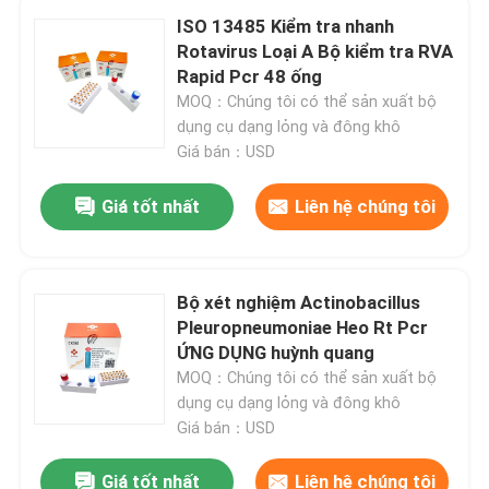
ISO 13485 Kiểm tra nhanh
Rotavirus Loại A Bộ kiểm tra RVA
Hướng dẫn VR
Rapid Pcr 48 ống
MOQ：Chúng tôi có thể sản xuất bộ
dụng cụ dạng lỏng và đông khô
Về chúng tôi
Giá bán：USD
Tham quan nhà máy
Giá tốt nhất
Liên hệ chúng tôi
Kiểm soát chất lượng
Bộ xét nghiệm Actinobacillus
Pleuropneumoniae Heo Rt Pcr
Liên hệ chúng tôi
ỨNG DỤNG huỳnh quang
MOQ：Chúng tôi có thể sản xuất bộ
dụng cụ dạng lỏng và đông khô
Tin tức
Giá bán：USD
Các trường hợp
Giá tốt nhất
Liên hệ chúng tôi