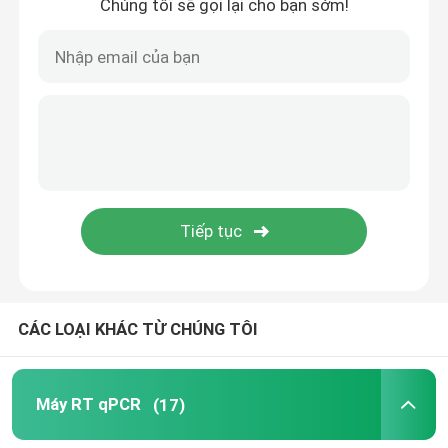
Chúng tôi sẽ gọi lại cho bạn sớm!
Bộ xét nghiệm tiêu hóa
Bộ kiểm tra nuôi trồng thủy sản
Bộ kiểm tra thịt lợn
Bộ kiểm tra chó Canine
Bộ thử nghiệm mèo Feline
CÁC LOẠI KHÁC TỪ CHÚNG TÔI
Kiểm tra bệnh do côn trùng sinh ra
Máy RT qPCR
(17)
Máy chiết xuất axit nucleic