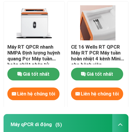
Vật tư tiêu hao trong phòng thí nghiệm y tế
Bộ kiểm tra nhanh về an toàn thực phẩm
Máy RT QPCR nhanh
CE 16 Wells RT QPCR
Hệ thống hình ảnh Western Blot
NMPA Định lượng huỳnh
Máy RT PCR Máy tuần
quang Pcr Máy tuần
hoàn nhiệt 4 kênh Mini
hoàn nhiệt phân tử
cho bệnh viện
Kính hiển vi sinh học
Giá tốt nhất
Giá tốt nhất
Liên hệ chúng tôi
Liên hệ chúng tôi
Máy qPCR di động
(5)